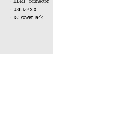
HDMI connector
·
USB3.0/ 2.0
·
DC Power Jack
·