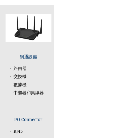
網通設備
路由器
·
交換機
·
數據機
·
中繼器和集線器
·
I/O Connector
RJ45
·