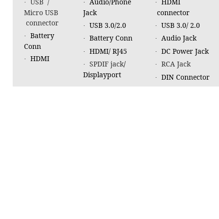
USB /
Audio/Phone
HDMI
·
·
·
Micro USB
Jack
connector
connector
USB 3.0/2.0
USB 3.0/ 2.0
·
·
Battery
·
Battery Conn
Audio Jack
·
·
Conn
HDMI/ RJ45
DC Power Jack
·
·
HDMI
·
SPDIF jack
/
RCA Jack
·
·
Displayport
DIN Connector
·