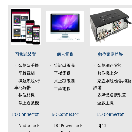
可攜式裝置
個人電腦
數位家庭娛樂
智慧型手機
筆記型電腦
智慧網路電視
·
·
·
平板電腦
平板電腦
數位機上盒
·
·
·
導航系統
/
行
桌上型電腦
家庭劇院
/
套裝視聽
·
·
·
車記錄器
設備
工業電腦
·
數位相機
多媒體連接裝置
·
·
掌上遊戲機
遊戲主機
·
·
I/O Connector
I/O Connector
I/O Connector
Audio Jack
DC Power Jack
RJ45
·
·
·